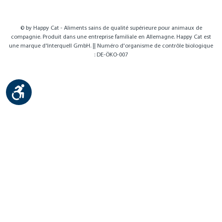
© by Happy Cat - Aliments sains de qualité supérieure pour animaux de
compagnie. Produit dans une entreprise familiale en Allemagne. Happy Cat est
une marque d'Interquell GmbH. || Numéro d'organisme de contrôle biologique
: DE-ÖKO-007
Show toolbar