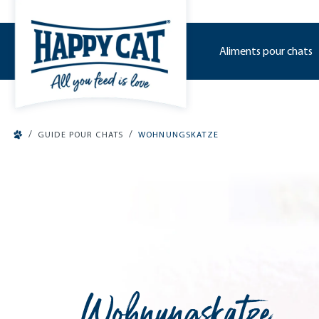
o main content
Aliments pour chats
/
/
GUIDE POUR CHATS
WOHNUNGSKATZE
Wohnungskatze