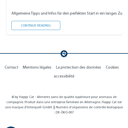
Allgemeine Tipps und Infos für den perfekten Start in ein langes Zu
KATZENBABY ADOPTIEREN
CONTINUE READING
Contact
Mentions légales
La protection des données
Cookies
accessibilité
© by Happy Cat - Aliments sains de qualité supérieure pour animaux de
compagnie. Produit dans une entreprise familiale en Allemagne. Happy Cat est
une marque d'Interquell GmbH. || Numéro d'organisme de contrôle biologique
: DE-ÖKO-007