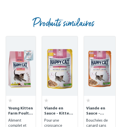
Produits similaires
Skip product gallery
Young Kitten
Viande en
Viande en
Farm Poultry
Sauce - Kitten
Sauce -
- Volaille
& Junior Farm
Kitten &
Aliment
Pour une
Bouchées de
fermière
Poultry -
Junior Farm
complet et
croissance
canard sans