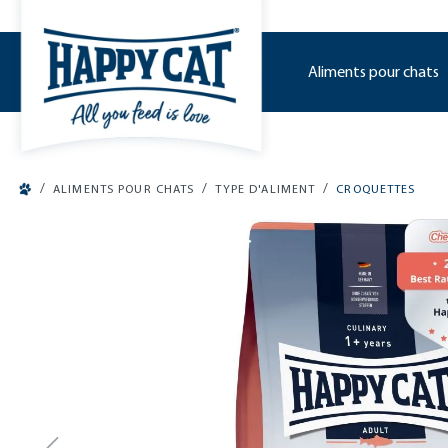
o main content
Aliments pour chats
/
/
/
ALIMENTS POUR CHATS
TYPE D'ALIMENT
CROQUETTES