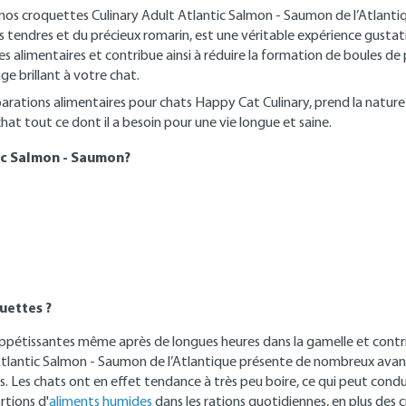
 nos croquettes Culinary Adult Atlantic Salmon - Saumon de l’Atlantique
is tendres et du précieux romarin, est une véritable expérience gustat
alimentaires et contribue ainsi à réduire la formation de boules de 
ge brillant à votre chat.
réparations alimentaires pour chats Happy Cat Culinary, prend la n
hat tout ce dont il a besoin pour une vie longue et saine.
tic Salmon - Saumon?
uettes ?
pétissantes même après de longues heures dans la gamelle et contrib
 Atlantic Salmon - Saumon de l’Atlantique présente de nombreux avant
s. Les chats ont en effet tendance à très peu boire, ce qui peut cond
rtions d'
aliments humides
dans les rations quotidiennes, en plus des