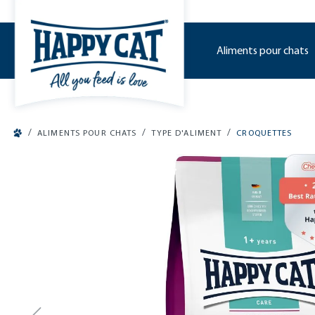
o main content
Aliments pour chats
/
/
/
ALIMENTS POUR CHATS
TYPE D'ALIMENT
CROQUETTES