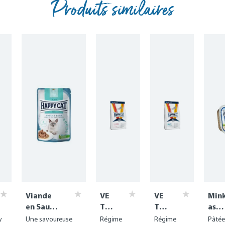
Produits similaires
Viande
VE
VE
Min
en Sauce
T
T
as
- Care
Die
Die
Duo
y
Une savoureuse
Régime
Régime
Pâtée