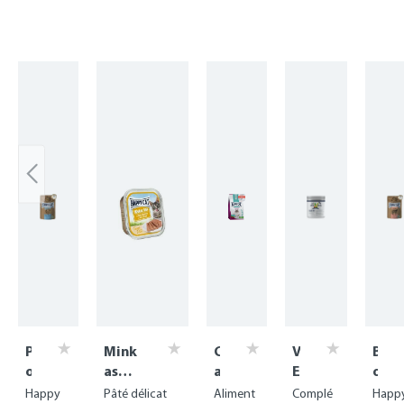
Skip product gallery
P
Mink
C
V
B
o
as
a
E
œ
u
Duo
r
T
u
Happy
Pâté délicat
Aliment
Complé
Happ