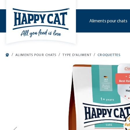
o main content
Aliments pour chats
/
/
/
ALIMENTS POUR CHATS
TYPE D'ALIMENT
CROQUETTES