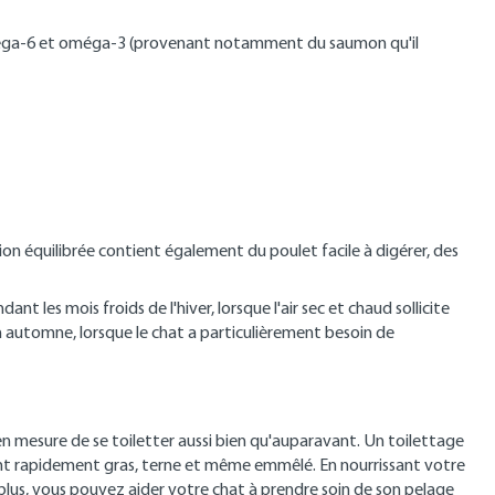
s oméga-6 et oméga-3 (provenant notamment du saumon qu'il
n équilibrée contient également du poulet facile à digérer, des
t les mois froids de l'hiver, lorsque l'air sec et chaud sollicite
en automne, lorsque le chat a particulièrement besoin de
s en mesure de se toiletter aussi bien qu'auparavant. Un toilettage
ient rapidement gras, terne et même emmêlé. En nourrissant votre
plus, vous pouvez aider votre chat à prendre soin de son pelage