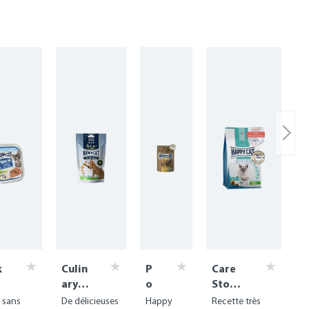
k
Culin
P
Care
ary
o
Stoma
Crun
ul
ch &
 sans
De délicieuses
Happy
Recette très