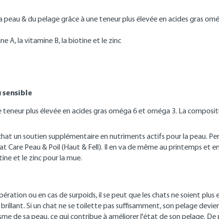
de la peau & du pelage grâce à une teneur plus élevée en acides gra
A, la vitamine B, la biotine et le zinc
 sensible
teneur plus élevée en acides gras oméga 6 et oméga 3. La compositio
hat un soutien supplémentaire en nutriments actifs pour la peau. Pendan
Cat Care Peau & Poil (Haut & Fell). Il en va de même au printemps et 
tine et le zinc pour la mue.
opération ou en cas de surpoids, il se peut que les chats ne soient plu
brillant. Si un chat ne se toilette pas suffisamment, son pelage dev
e de sa peau, ce qui contribue à améliorer l'état de son pelage. De 